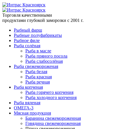
Торговля качественными
продуктами глубокой заморозки с 2001 г.
Рыбный фарш
Рыбные полуфабрикаты
Рыбное филе
Рыба солёная
Рыба в масле
Рыба пряного посола
Рыба слабосолёная
Рыба свежемороженая
Рыба белая
Рыба красная
Рыба речная
Рыба копченая
Рыба горячего копчения
Рыба холодного копчения
Рыба вяленая
ОМЕГА-3
Мясная продукция
Баранина свежемороженная
Говядина свежемороженная
Птица свежемороженная